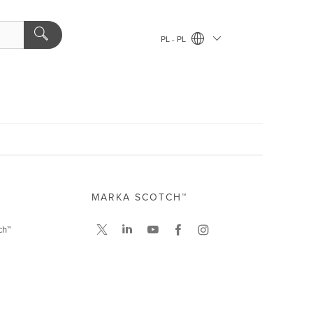
PL - PL
MARKA SCOTCH™
ch™