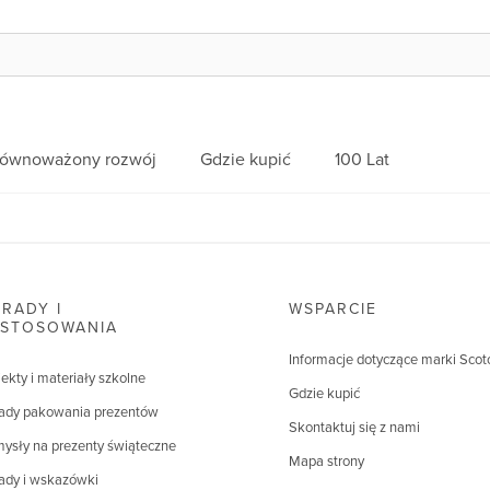
równoważony rozwój
Gdzie kupić
100 Lat
RADY I
WSPARCIE
ASTOSOWANIA
Informacje dotyczące marki Scot
jekty i materiały szkolne
Gdzie kupić
ady pakowania prezentów
Skontaktuj się z nami
ysły na prezenty świąteczne
Mapa strony
ady i wskazówki