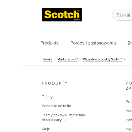
Produkty
Porady i zastosowania
Z
Polska
Marka Scotch™
Wszystkie produkty Scotch™
PRODUKTY
PO
Z
Taśmy
Pro
Podajniki do taśm
Por
Taśmy pakowe i materiały
eksploatacyjne
Pom
Kleje
Por