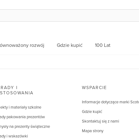
równoważony rozwój
Gdzie kupić
100 Lat
RADY I
WSPARCIE
ASTOSOWANIA
Informacje dotyczące marki Scot
jekty i materiały szkolne
Gdzie kupić
ady pakowania prezentów
Skontaktuj się z nami
ysły na prezenty świąteczne
Mapa strony
ady i wskazówki