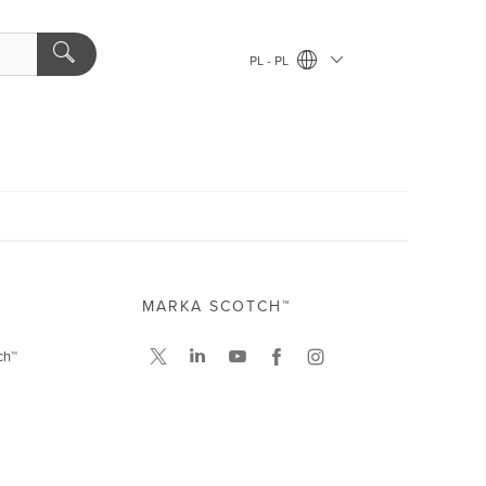
PL - PL
MARKA SCOTCH™
ch™