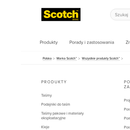
Produkty
Porady i zastosowania
Z
Polska
Marka Scotch™
Wszystkie produkty Scotch™
PRODUKTY
PO
Z
Taśmy
Pro
Podajniki do taśm
Por
Taśmy pakowe i materiały
eksploatacyjne
Pom
Kleje
Por