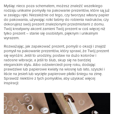
Myśląc nieco poza schematem, możesz znaleźć wszelkiego
rodzaju unikalne pomysły na pakowanie prezentów, które są już
w zasięgu ręki. Niezależnie od tego, czy tworzysz własny papier
do pakowania, używając rolki taśmy do robienia nadruków, czy
dekorujesz swój prezent znalezionymi przedmiotami z domu.
Twój kreatywny akcent zamieni Twój prezent w coś więcej niż
tylko prezent – stanie się osobistym, pięknym i unikalnym
wyrazem.
Rozważając, jak zapakować prezent, pomyśl o okazji i znajdź
pomysł na pakowanie prezentów, który sprawi, że Twój prezent
się wyróżni. Jeśli to urodziny, postaw na dużo kolorów i
radosne wibracje, a jeśli to ślub, skup się na bardziej
eleganckim stylu. Albo odzwierciedl porę roku, dodając
prawdziwe lub papierowe kwiaty na wiosnę lub lato, szyszki i
liście na jesień lub wycięte papierowe płatki śniegu na zimę.
Sprawdź niektóre z tych pomysłów, aby uzyskać więcej
inspiracji: