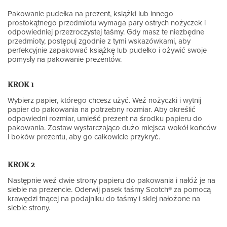
Pakowanie pudełka na prezent, książki lub innego
prostokątnego przedmiotu wymaga pary ostrych nożyczek i
odpowiedniej przezroczystej taśmy. Gdy masz te niezbędne
przedmioty, postępuj zgodnie z tymi wskazówkami, aby
perfekcyjnie zapakować książkę lub pudełko i ożywić swoje
pomysły na pakowanie prezentów.
KROK 1
Wybierz papier, którego chcesz użyć. Weź nożyczki i wytnij
papier do pakowania na potrzebny rozmiar. Aby określić
odpowiedni rozmiar, umieść prezent na środku papieru do
pakowania. Zostaw wystarczająco dużo miejsca wokół końców
i boków prezentu, aby go całkowicie przykryć.
KROK 2
Następnie weź dwie strony papieru do pakowania i nałóż je na
siebie na prezencie. Oderwij pasek taśmy Scotch® za pomocą
krawędzi tnącej na podajniku do taśmy i sklej nałożone na
siebie strony.