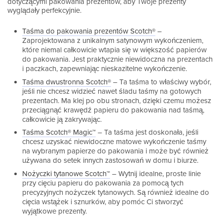
dotyczącymi pakowania prezentów, aby Twoje prezenty
wyglądały perfekcyjnie.
Taśma do pakowania prezentów Scotch®
–
Zaprojektowana z unikalnym satynowym wykończeniem,
które niemal całkowicie wtapia się w większość papierów
do pakowania. Jest praktycznie niewidoczna na prezentach
i paczkach, zapewniając nieskazitelne wykończenie.
Taśma dwustronna Scotch®
– Ta taśma to właściwy wybór,
jeśli nie chcesz widzieć nawet śladu taśmy na gotowych
prezentach. Ma klej po obu stronach, dzięki czemu możesz
przeciągnąć krawędź papieru do pakowania nad taśmą,
całkowicie ją zakrywając.
Taśma Scotch® Magic™
– Ta taśma jest doskonała, jeśli
chcesz uzyskać niewidoczne matowe wykończenie taśmy
na wybranym papierze do pakowania i może być również
używana do setek innych zastosowań w domu i biurze.
Nożyczki tytanowe Scotch™
– Wytnij idealne, proste linie
przy cięciu papieru do pakowania za pomocą tych
precyzyjnych nożyczek tytanowych. Są również idealne do
cięcia wstążek i sznurków, aby pomóc Ci stworzyć
wyjątkowe prezenty.