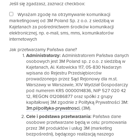
Jeśli się zgadzasz, zaznacz checkbox:
Wyrażam zgodę na otrzymywanie komunikacji
marketingowej od 3M Poland Sp. z o.o. z siedzibą w
Kajetanach za pośrednictwem środków komunikacji
elektronicznej, np. e-mail, sms, mms, komunikatorów
internetowych
Jak przetwarzamy Państwa dane?
Administratorzy:
Administratorem Państwa danych
osobowych jest 3M Poland sp. z o.o. z siedzibą w
Kajetanach, Al. Katowicka 117, 05-830 Nadarzyn
wpisana do Rejestru Przedsiębiorców
prowadzonego przez Sąd Rejonowy dla m.st.
Warszawy w Warszawie, XIV Wydział Gospodarczy
pod numerem KRS 0000014836, NIP 527 020 42
12, REGON 012086877 oraz spółki z grupy
kapitałowej 3M zgodnie z Polityką Prywatności 3M:
3m.pl/polityka-prywatnosci
, (3M).
Cele i podstawa przetwarzania:
Państwa dane
osobowe przetwarzane będą w celu: promowania
przez 3M produktów i usług 3M (marketing
bezpośredni), będącego realizacją naszego