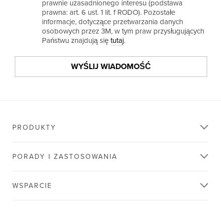
prawnie uzasadnionego interesu (podstawa
prawna: art. 6 ust. 1 lit. f RODO). Pozostałe
informacje, dotyczące przetwarzania danych
osobowych przez 3M, w tym praw przysługujących
Państwu znajdują się
tutaj
.
WYŚLIJ WIADOMOŚĆ
An
error
occurred.
PRODUKTY
Dziękujemy
za
PORADY I ZASTOSOWANIA
kontakt
z
3M
WSPARCIE
Otrzymaliśmy
Państwa
wiadomość