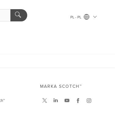
PL - PL
MARKA SCOTCH™
ch™