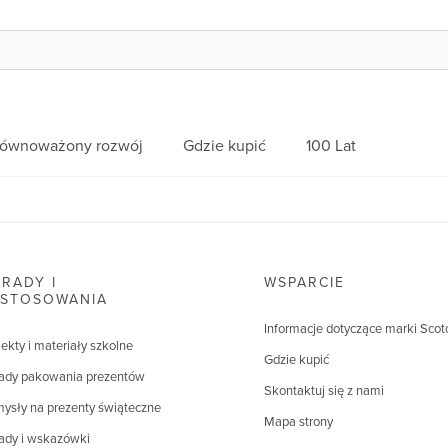
równoważony rozwój
Gdzie kupić
100 Lat
RADY I
WSPARCIE
ASTOSOWANIA
Informacje dotyczące marki Scot
jekty i materiały szkolne
Gdzie kupić
ady pakowania prezentów
Skontaktuj się z nami
ysły na prezenty świąteczne
Mapa strony
ady i wskazówki