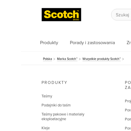
Produkty
Porady i zastosowania
Z
Polska
Marka Scotch™
Wszystkie produkty Scotch™
PRODUKTY
PO
Z
Taśmy
Pro
Podajniki do taśm
Por
Taśmy pakowe i materiały
eksploatacyjne
Pom
Kleje
Por