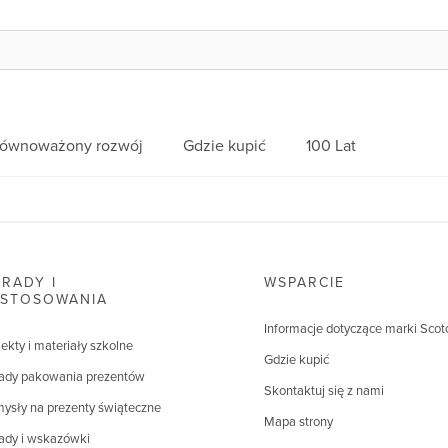
równoważony rozwój
Gdzie kupić
100 Lat
RADY I
WSPARCIE
ASTOSOWANIA
Informacje dotyczące marki Scot
jekty i materiały szkolne
Gdzie kupić
ady pakowania prezentów
Skontaktuj się z nami
ysły na prezenty świąteczne
Mapa strony
ady i wskazówki