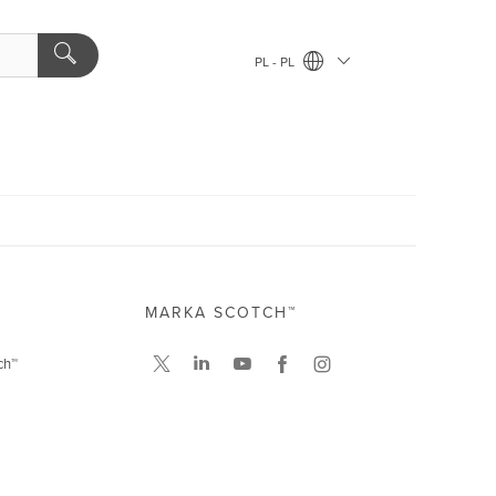
PL - PL
MARKA SCOTCH™
ch™