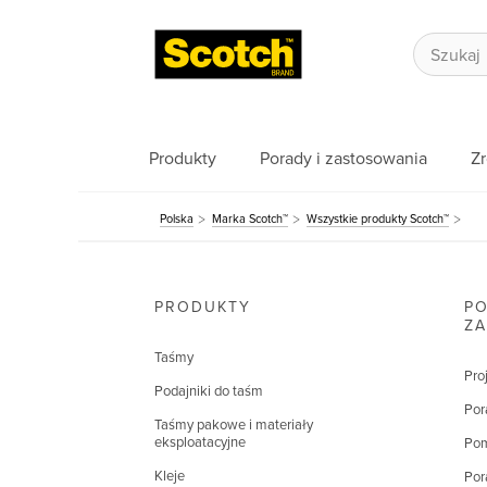
Produkty
Porady i zastosowania
Z
Polska
Marka Scotch™
Wszystkie produkty Scotch™
PRODUKTY
PO
Z
Taśmy
Pro
Podajniki do taśm
Por
Taśmy pakowe i materiały
eksploatacyjne
Pom
Kleje
Por