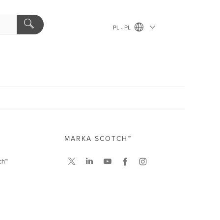
PL - PL
MARKA SCOTCH™
ch™