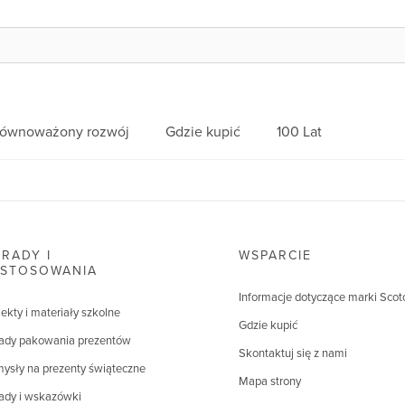
równoważony rozwój
Gdzie kupić
100 Lat
RADY I
WSPARCIE
ASTOSOWANIA
Informacje dotyczące marki Scot
jekty i materiały szkolne
Gdzie kupić
ady pakowania prezentów
Skontaktuj się z nami
ysły na prezenty świąteczne
Mapa strony
ady i wskazówki