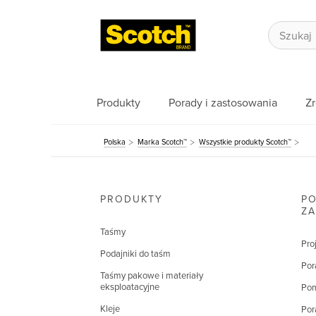
Produkty
Porady i zastosowania
Z
Polska
Marka Scotch™
Wszystkie produkty Scotch™
PRODUKTY
PO
Z
Taśmy
Pro
Podajniki do taśm
Por
Taśmy pakowe i materiały
eksploatacyjne
Pom
Kleje
Por