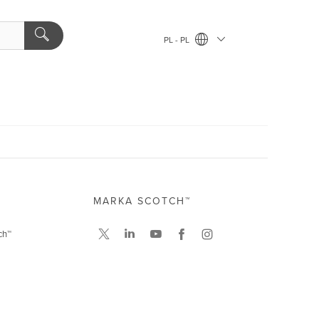
PL - PL
MARKA SCOTCH™
ch™