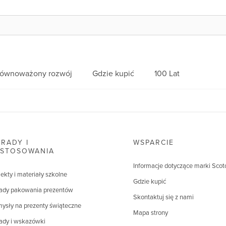
równoważony rozwój
Gdzie kupić
100 Lat
RADY I
WSPARCIE
ASTOSOWANIA
Informacje dotyczące marki Scot
jekty i materiały szkolne
Gdzie kupić
ady pakowania prezentów
Skontaktuj się z nami
ysły na prezenty świąteczne
Mapa strony
ady i wskazówki