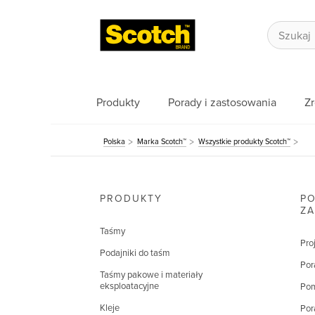
Produkty
Porady i zastosowania
Z
Polska
Marka Scotch™
Wszystkie produkty Scotch™
PRODUKTY
PO
Z
Taśmy
Pro
Podajniki do taśm
Por
Taśmy pakowe i materiały
eksploatacyjne
Pom
Kleje
Por