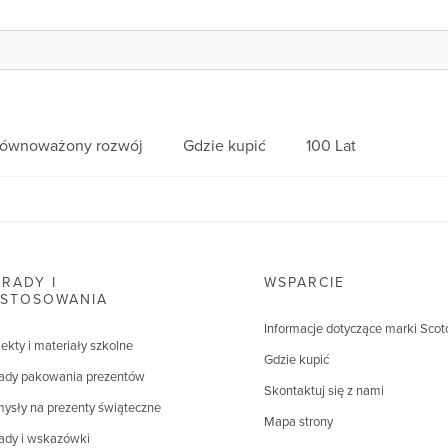
równoważony rozwój
Gdzie kupić
100 Lat
RADY I
WSPARCIE
ASTOSOWANIA
Informacje dotyczące marki Scot
jekty i materiały szkolne
Gdzie kupić
ady pakowania prezentów
Skontaktuj się z nami
ysły na prezenty świąteczne
Mapa strony
ady i wskazówki