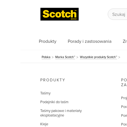
Produkty
Porady i zastosowania
Z
Polska
Marka Scotch™
Wszystkie produkty Scotch™
PRODUKTY
PO
Z
Taśmy
Pro
Podajniki do taśm
Por
Taśmy pakowe i materiały
eksploatacyjne
Pom
Kleje
Por