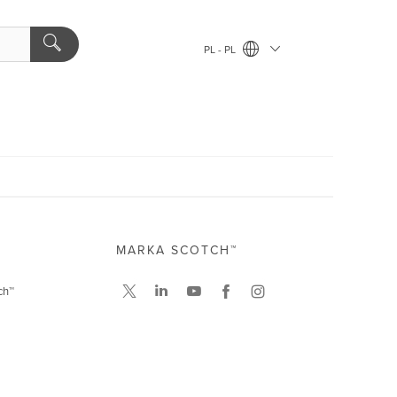
PL - PL
MARKA SCOTCH™
ch™