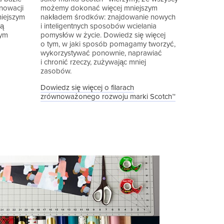
nowacji
możemy dokonać więcej mniejszym
niejszym
nakładem środków: znajdowanie nowych
zą
i inteligentnych sposobów wcielania
dym
pomysłów w życie. Dowiedz się więcej
o tym, w jaki sposób pomagamy tworzyć,
wykorzystywać ponownie, naprawiać
i chronić rzeczy, zużywając mniej
zasobów.
Dowiedz się więcej o filarach
zrównoważonego rozwoju marki Scotch™