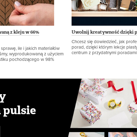
aną z kleju w 66%
Uwolnij kreatywność dzięki 
Chcesz się dowiedzieć, jak pro
porad, dzięki którym lekcje plas
 sprawę, ile i jakich materiałów
centrum z przydatnymi poradami 
Taśmy, wyprodukowaną z użyciem
lastiku pochodzącego w 98%
y
 pulsie