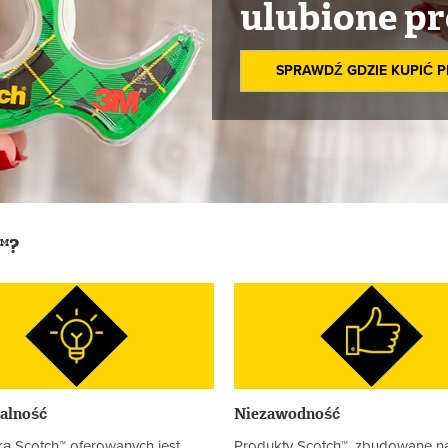
ulubione p
SPRAWDŹ GDZIE KUPIĆ 
™?
alność
Niezawodność
ą Scotch™ oferowanych jest
Produkty Scotch™, zbudowane n