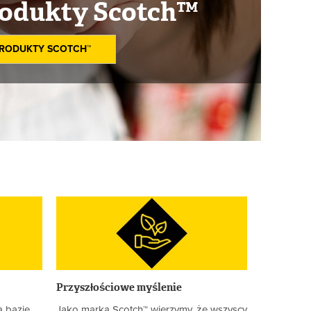
rodukty Scotch™
PRODUKTY SCOTCH™
Przyszłościowe myślenie
a bazie
Jako marka Scotch™ wierzymy, że wszyscy