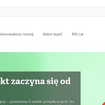
równoważony rozwój
Gdzie kupić
100 Lat
kt zaczyna się od
ujesz – pomożemy Ci wcielić pomysły w życie. Do