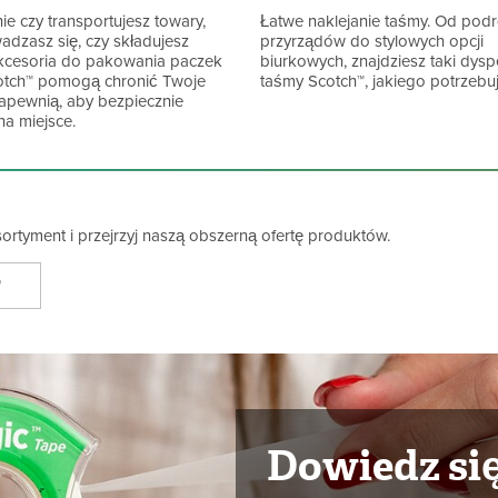
ie czy transportujesz towary,
Łatwe naklejanie taśmy. Od pod
adzasz się, czy składujesz
przyrządów do stylowych opcji
akcesoria do pakowania paczek
biurkowych, znajdziesz taki dys
otch™ pomogą chronić Twoje
taśmy Scotch™, jakiego potrzebuj
zapewnią, aby bezpiecznie
na miejsce.
ortyment i przejrzyj naszą obszerną ofertę produktów.
™
Dowiedz się