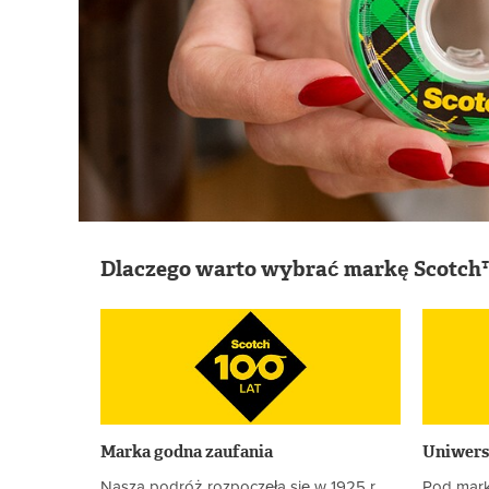
Dlaczego warto wybrać markę Scotch
Marka godna zaufania
Uniwers
Nasza podróż rozpoczęła się w 1925 r.
Pod mark