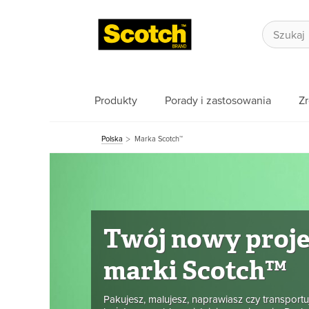
Produkty
Porady i zastosowania
Z
Polska
Marka Scotch™
Twój nowy proje
marki Scotch™
Pakujesz, malujesz, naprawiasz czy transport