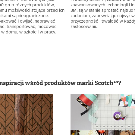
0 grup różnych produktów,
zaawansowanych technologii i in
emu możliwości stojące przed ich
3M, są w stanie sprostać najtrud
ikami są nieograniczone.
zadaniom, zapewniając najwyżs
akować i owijać, naprawiać
przyczepność i trwałość w każ
ać, transportować, mocować
zastosowaniu.
, w domu, w szkole i w pracy.
inspiracji wśród produktów marki Scotch™?