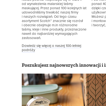
od wynalezienia malarskiej taśmy
ponad 40
maskującej. Przez ponad 100 kolejnych lat
dzięki cz
udowodniliśmy trwałość naszej firmy
użytkown
i naszych rozwiązań. Od tego czasu
Możesz p
asortyment Scotch™ znacznie się rozrósł
i montow
i obecnie obejmuje m.in różnorodne
i tworzyć
taśmy, kleje i inne produkty, przeznaczone
nawet do najbardziej wymagających
zastosowań.
Dowiedz się więcej o naszej 100-letniej
podróży
Poszukujesz najnowszych innowacji i 