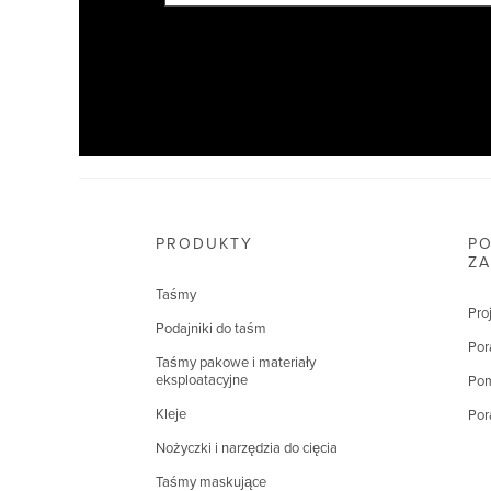
PRODUKTY
PO
Z
Taśmy
Pro
Podajniki do taśm
Por
Taśmy pakowe i materiały
eksploatacyjne
Pom
Kleje
Por
Nożyczki i narzędzia do cięcia
Taśmy maskujące