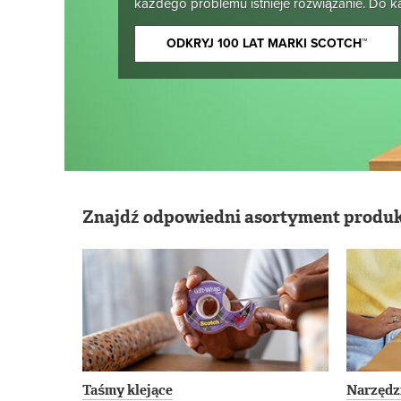
każdego problemu istnieje rozwiązanie. Do ka
ODKRYJ 100 LAT MARKI SCOTCH™
Znajdź odpowiedni asortyment produ
Taśmy klejące
Narzędz