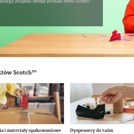
żdego projektu istnieje produkt marki Scotch™.
któw Scotch™
ia i materiały opakowaniowe
Dyspensery do taśm